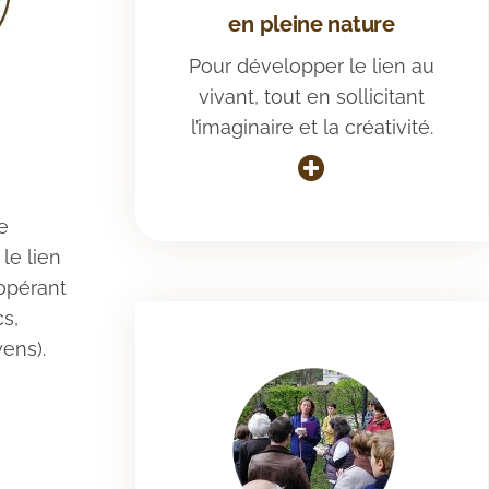
en pleine nature
Pour développer le lien au
vivant, tout en sollicitant
l’imaginaire et la créativité.
e
le lien
oopérant
cs,
yens).